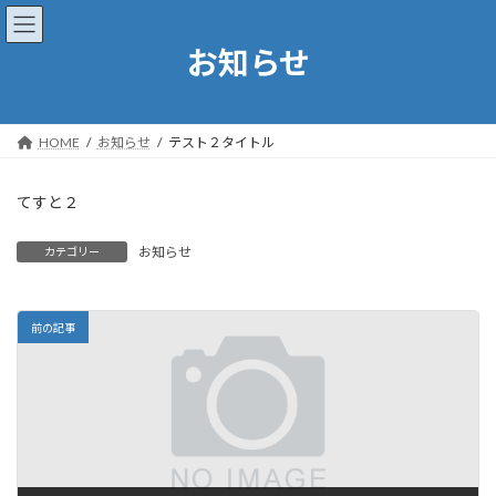
コ
ナ
ン
ビ
お知らせ
テ
ゲ
ン
ー
ツ
シ
へ
ョ
ス
ン
HOME
お知らせ
テスト２タイトル
キ
に
ッ
移
てすと２
プ
動
お知らせ
カテゴリー
前の記事